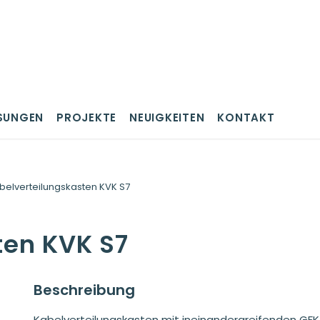
SUNGEN
PROJEKTE
NEUIGKEITEN
KONTAKT
belverteilungskasten KVK S7
ten KVK S7
Beschreibung
Kabelverteilungskasten mit ineinandergreifenden GFK