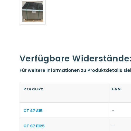
Verfügbare Widerstände
Für weitere Informationen zu Produktdetails si
Produkt
EAN
CT S7 A15
–
CT S7 B125
–