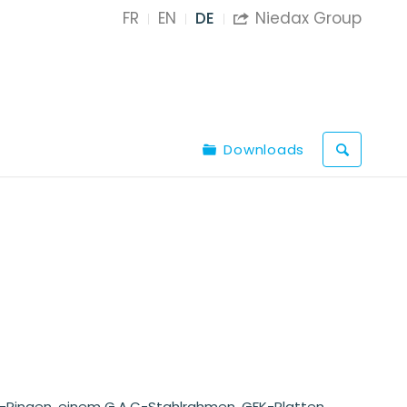
FR
EN
DE
Niedax Group

Downloads
-Ringen, einem G.A.C-Stahlrahmen, GFK-Platten,