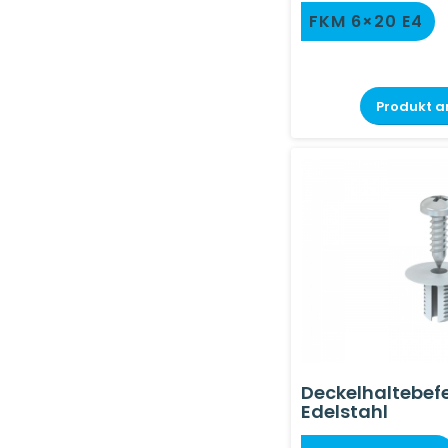
FKM 6×20 E4
Produkt a
Deckelhaltebef
Edelstahl