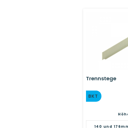
Trennstege
BKT
Höh
140 und 176m