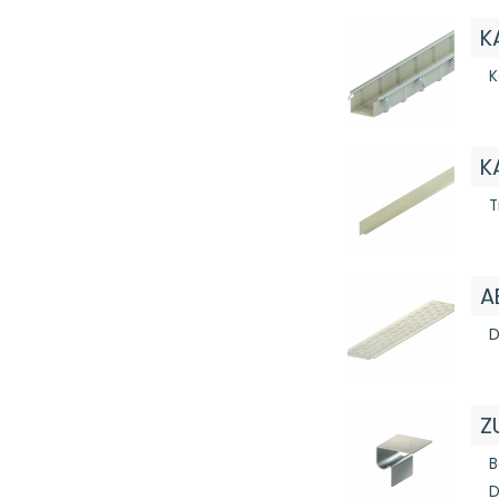
K
K
K
T
A
D
Z
B
D